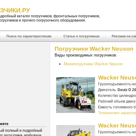
ЗЧИКИ.РУ
одробный
каталог погрузчиков
,
фронтальных погрузчиков
,
огрузчиков
и прочего погрузочного оборудования.
Поиск по характеристикам
Статьи о погрузчиках
Реклама на са
Погрузчики Wacker Neuson
Виды производимых погрузчиков:
Минипогрузчики Wacker Neuson
Wacker Neus
Грузоподъемность н
Двигатель:
Deutz D 2
Количество цилиндро
Рабочий объем двига
Емкость топливного б
Технические характер
оекте
Wacker Neus
ый полный и подробный
Грузоподъемность н
,
,
лог погрузчиков
штабелеров