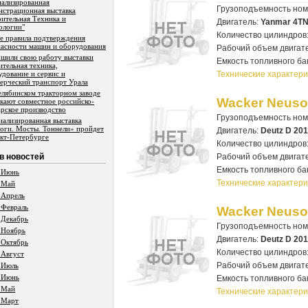
иализированная
Грузоподъемность но
нстрационная выставка
оительная Техника и
Двигатель:
Yanmar 4TN
ологии"
Количество цилиндров
е правила подтверждения
пасности машин и оборудования
Рабочий объем двигат
ршили свою работу выставки
Емкость топливного ба
ительная техника,
удование и сервис и
Технические характери
ерческий транспорт Урала
елябинском тракторном заводе
Wacker Neuso
скают совместное российско-
арское производство
Грузоподъемность но
иализированная выставка
оги. Мосты. Тоннели» пройдет
Двигатель:
Deutz D 201
нкт-Петербурге
Количество цилиндров
в новостей
Рабочий объем двигат
Емкость топливного ба
 Июнь
Технические характери
 Май
 Апрель
 Февраль
Wacker Neuso
 Декабрь
Грузоподъемность но
 Ноябрь
Двигатель:
Deutz D 201
 Октябрь
Количество цилиндров
 Август
Рабочий объем двигат
 Июль
 Июнь
Емкость топливного ба
 Май
Технические характери
 Март