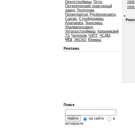
Орелстроймаш
,
Оста
,
2008
Петербургский тракторный
2008
завод
,
Погрузчик
,
Промтрактор
,
Русбизнесавто
,
Сарэкс
,
Стройдормаш
Рекл
Алапаевск
,
Трансмаш
,
Уралвагонзавод
,
Ухтагазстроймаш
,
Харьковский
ТЗ
,
Челпром
,
ЧЗПТ
,
ЧСДМ
,
ЧТЗ
,
ЭКСКО
,
Юрмаш
Реклама
Поиск
на сайте
в
интернете