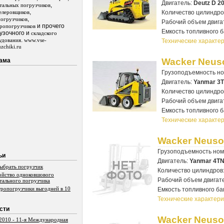
Двигатель:
Deutz D 2
,
тальных погрузчиков
,
елеровщиков
Количество цилиндро
,
погрузчиков
Рабочий объем двига
и прочего
тропогрузчиков
Емкость топливного б
узочного и
складского
.
удования
www.vse-
Технические характер
zchiki.ru
Wacker Neus
ама
Грузоподъемность н
Двигатель:
Yanmar 3
Количество цилиндро
Рабочий объем двига
Емкость топливного б
Технические характер
Wacker Neuso
Грузоподъемность но
ьи
Двигатель:
Yanmar 4T
выбрать погрузчик
Количество цилиндров
ойство одноковшового
Рабочий объем двигат
тального погрузчика
тропогрузчики выгодней в 10
Емкость топливного ба
Технические характери
сти
Wacker Neuso
2010 - 11-я Международная