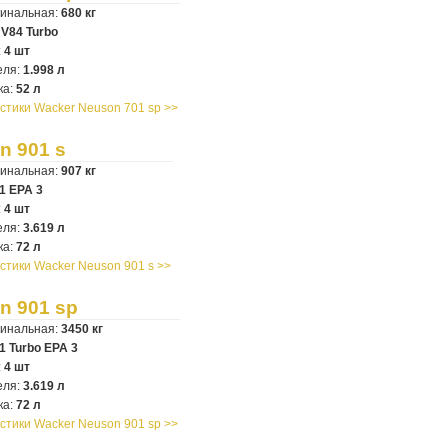
минальная:
680 кг
V84 Turbo
:
4 шт
еля:
1.998 л
ка:
52 л
стики Wacker Neuson 701 sp >>
n 901 s
минальная:
907 кг
1 EPA 3
:
4 шт
еля:
3.619 л
ка:
72 л
стики Wacker Neuson 901 s >>
n 901 sp
минальная:
3450 кг
1 Turbo EPA 3
:
4 шт
еля:
3.619 л
ка:
72 л
стики Wacker Neuson 901 sp >>