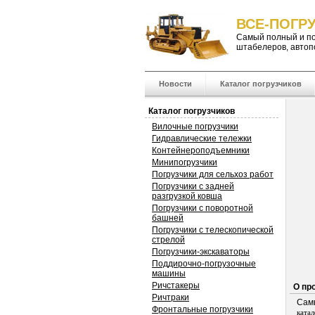
ВСЕ-ПОГРУ
Самый полный и п
штабелеров
,
автоп
Новости
Каталог погрузчиков
Каталог погрузчиков
Вилочные погрузчики
Гидравлические тележки
Контейнероподъемники
Минипогрузчики
Погрузчики для сельхоз работ
Погрузчики с задней
разгрузкой ковша
Погрузчики с поворотной
башней
Погрузчики с телескопической
стрелой
Погрузчики-экскаваторы
Поддирочно-погрузочные
машины
Ричстакеры
О пр
Ричтраки
Сам
Фронтальные погрузчики
ката