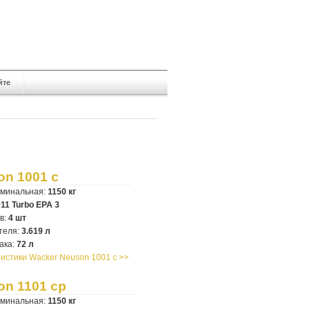
йте
on 1001 c
оминальная:
1150 кг
011 Turbo EPA 3
в:
4 шт
теля:
3.619 л
ака:
72 л
истики Wacker Neuson 1001 c >>
on 1101 cp
оминальная:
1150 кг