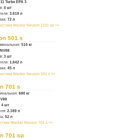
011 Turbo EPA 3
в:
4 шт
теля:
3.619 л
ака:
72 л
истики Wacker Neuson 1101 cp >>
on 501 s
оминальная:
510 кг
TNV88
в:
3 шт
теля:
1.642 л
ака:
45 л
истики Wacker Neuson 501 s >>
n 701 s
минальная:
680 кг
NV88
:
4 шт
еля:
2.189 л
ка:
52 л
стики Wacker Neuson 701 s >>
n 701 sp