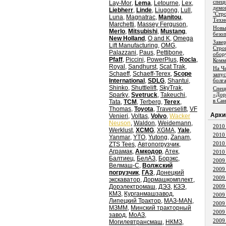
спец
Lay-Mor
,
Lema
,
Letourne
,
Lex
,
демо
Liebherr
,
Linde
,
Liugong
,
Lull
,
"Стр
Luna
,
Magnatrac
,
Manitou
,
Техн
Marchetti
,
Massey Ferguson
,
Новы
Merlo
,
Mitsubishi
,
Mustang
,
безо
New Holland
,
O and K
,
Omega
Заве
Lift Manufacturing
,
OMG
,
Стро
Palazzani
,
Paus
,
Pettibone
,
обор
Pfaff
,
Piccini
,
PowerPlus
,
Rocla
,
Комм
Royal
,
Sandhurst
,
Scat Trak
,
На Ч
Schaeff
,
Schaeff-Terex
,
Scope
запу
International
,
SDLG
,
Shantui
,
болг
Shinko
,
Shuttlelift
,
SkyTrak
,
Спец
Sparky
,
Svetruck
,
Takeuchi
,
«Дор
в Са
Tata
,
TCM
,
Terberg
,
Terex
,
Thomas
,
Toyota
,
Traverselift
,
VF
Aрхи
Venieri
,
Voltas
,
Volvo
,
Wacker
Neuson
,
Waldon
,
Weidemann
,
2010
Werklust
,
XCMG
,
XGMA
,
Yale
,
2010
Yanmar
,
YTO
,
Yutong
,
Zanam
,
2010
ZTS Tees
,
Автопогрузчик
,
Аграмак
,
Амкодор
,
Атек
,
2010
Балтиец
,
БелАЗ
,
Борэкс
,
2009
Велмаш-С
,
Волжский
2009
погрузчик
,
ГАЗ
,
Донецкий
2009
экскаватор
,
Дормашкомплект
,
Дорэлектромаш
,
ДЭЗ
,
КЗЭ
,
2009
КМЗ
,
Курганмашзавод
,
2009
Липецкий Трактор
,
МАЗ-MAN
,
2009
МЗММ
,
Минский тракторный
2009
завод
,
МоАЗ
,
2009
Могилевтрансмаш
,
НКМЗ
,