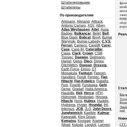
Штабелеровщики
фрон
штаб
Штабелеры
авто
элек
По производителям
погр
Ahlmann
,
Allmand
,
Alltrack
,
обор
Antonio Carraro
,
ASV
,
Athey
,
pogru
Atlas Weyhausen
,
Atlet
,
Ausa
,
Badger
,
Balkancar
,
Belet
,
Bell
,
Рекл
Blue Giant
,
Bobcat
,
Broyt
,
Bumar
Warynski
,
Bumar-Labedy
,
C.V.S.
Ferrari
,
Cameco
,
Carelift
,
Carer
,
Case
,
Case IH
,
Caterpillar
,
Claas
,
Clark
,
Crown
,
CSM
Tisovec
,
Daewoo
,
Deilmann-
Haniel
,
Detva
,
Dieci
,
Dimex
,
DitchWitch
,
Doosan
,
Dressta
,
Earth Force
,
Eimco
,
ET
Moisakula
,
Fantuzzi
,
Faresin-
Handlers
,
Fendt
,
Fermec
,
Fiat-
Hitachi
,
Fiat-Kobelco
,
Fiatallis
,
Fiori
,
Foredil
,
Furukawa
,
Gehl
,
Стат
Genie
,
Gradall
,
Halla America
,
Haulotte
,
Heli
,
Hercu
,
HFH
,
Как 
Hidromek
,
Hindustan
,
Hinowa
,
Устр
Hitachi
,
Hoist
,
Hubtex
,
Huddig
,
фрон
Hydrema
,
Hyster
,
Hyundai
,
IHI
,
Элек
Intensus
,
JCB
,
JLG
,
John Deere
,
раз!
Jungheinrich
,
Kaelble
,
Kalmar
,
Kawasaki
,
King Group
,
Ново
Komatsu
,
Kooiaap
,
Kramer
Allrad
,
Kubota
,
Landoll
,
Lannen
,
СТТ 