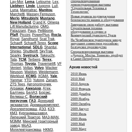
специализированная
Lay-Mor
,
Lema
,
Letourne
,
Lex
,
демонстрационная выставка
Liebherr
,
Linde
,
Liugong
,
Lull
,
"Строительная Техника и
Luna
,
Magnatrac
,
Manitou
,
Технологии"
Marchetti
,
Massey Ferguson
,
Новые правила подтверждения
Merlo
,
Mitsubishi
,
Mustang
,
безопасности машин и оборудования
New Holland
,
O and K
,
Omega
Завершили свою работу выставки
Lift Manufacturing
,
OMG
,
Строительная техника,
Palazzani
,
Paus
,
Pettibone
,
оборудование и сервис и
Pfaff
,
Piccini
,
PowerPlus
,
Rocla
,
Коммерческий транспорт Урала
Royal
,
Sandhurst
,
Scat Trak
,
На Челябинском тракторном заводе
Schaeff
,
Schaeff-Terex
,
Scope
запускают совместное российско-
International
,
SDLG
,
Shantui
,
болгарское производство
Shinko
,
Shuttlelift
,
SkyTrak
,
Специализированная выставка
Sparky
,
Svetruck
,
Takeuchi
,
«Дороги. Мосты. Тоннели» пройдет
в Санкт-Петербурге
Tata
,
TCM
,
Terberg
,
Terex
,
Thomas
,
Toyota
,
Traverselift
,
VF
Aрхив новостей
Venieri
,
Voltas
,
Volvo
,
Wacker
Neuson
,
Waldon
,
Weidemann
,
2010 Июнь
Werklust
,
XCMG
,
XGMA
,
Yale
,
2010 Май
Yanmar
,
YTO
,
Yutong
,
Zanam
,
2010 Апрель
ZTS Tees
,
Автопогрузчик
,
Аграмак
,
Амкодор
,
Атек
,
2010 Февраль
Балтиец
,
БелАЗ
,
Борэкс
,
2009 Декабрь
Велмаш-С
,
Волжский
2009 Ноябрь
погрузчик
,
ГАЗ
,
Донецкий
2009 Октябрь
экскаватор
,
Дормашкомплект
,
Дорэлектромаш
,
ДЭЗ
,
КЗЭ
,
2009 Август
КМЗ
,
Курганмашзавод
,
2009 Июль
Липецкий Трактор
,
МАЗ-MAN
,
2009 Июнь
МЗММ
,
Минский тракторный
2009 Май
завод
,
МоАЗ
,
2009 Март
Могилевтрансмаш
,
НКМЗ
,