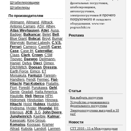
Штабелеровщики
,
фронтальных погрузчиков
,
штабелеровщиков
Штабелеры
,
автопогрузчиков
и прочего
электропогрузчиков
По производителям
погрузочного и
складского
Ahlmann
,
Allmand
,
Alltrack
,
.
оборудования
www.vse-
Antonio Carraro
,
ASV
,
Athey
,
pogruzchiki.ru
Atlas Weyhausen
,
Atlet
,
Ausa
,
Badger
,
Balkancar
,
Belet
,
Bell
,
Реклама
Blue Giant
,
Bobcat
,
Broyt
,
Bumar
Warynski
,
Bumar-Labedy
,
C.V.S.
Ferrari
,
Cameco
,
Carelift
,
Carer
,
Case
,
Case IH
,
Caterpillar
,
Claas
,
Clark
,
Crown
,
CSM
Tisovec
,
Daewoo
,
Deilmann-
Haniel
,
Detva
,
Dieci
,
Dimex
,
DitchWitch
,
Doosan
,
Dressta
,
Earth Force
,
Eimco
,
ET
Moisakula
,
Fantuzzi
,
Faresin-
Handlers
,
Fendt
,
Fermec
,
Fiat-
Hitachi
,
Fiat-Kobelco
,
Fiatallis
,
Fiori
,
Foredil
,
Furukawa
,
Gehl
,
Статьи
Genie
,
Gradall
,
Halla America
,
Haulotte
,
Heli
,
Hercu
,
HFH
,
Как выбрать погрузчик
Hidromek
,
Hindustan
,
Hinowa
,
Устройство одноковшового
Hitachi
,
Hoist
,
Hubtex
,
Huddig
,
фронтального погрузчика
Hydrema
,
Hyster
,
Hyundai
,
IHI
,
Электропогрузчики выгодней в 10
Intensus
,
JCB
,
JLG
,
John Deere
,
раз!
Jungheinrich
,
Kaelble
,
Kalmar
,
Kawasaki
,
King Group
,
Новости
Komatsu
,
Kooiaap
,
Kramer
Allrad
,
Kubota
,
Landoll
,
Lannen
,
СТТ 2010 - 11-я Международная