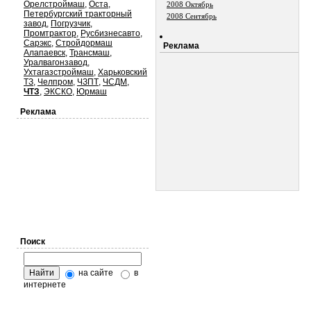
Орелстроймаш
,
Оста
,
2008 Октябрь
Петербургский тракторный
2008 Сентябрь
завод
,
Погрузчик
,
Промтрактор
,
Русбизнесавто
,
Сарэкс
,
Стройдормаш
Реклама
Алапаевск
,
Трансмаш
,
Уралвагонзавод
,
Ухтагазстроймаш
,
Харьковский
ТЗ
,
Челпром
,
ЧЗПТ
,
ЧСДМ
,
ЧТЗ
,
ЭКСКО
,
Юрмаш
Реклама
Поиск
на сайте
в
интернете