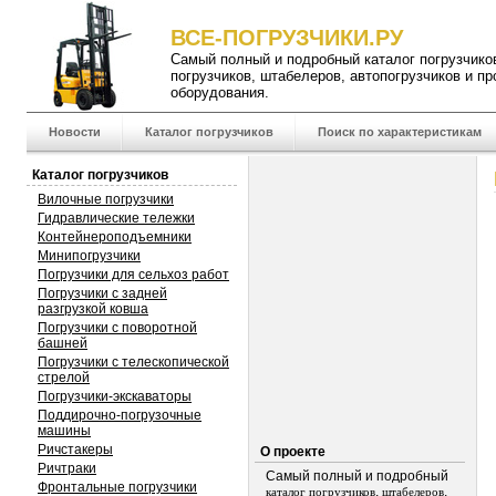
ВСЕ-ПОГРУЗЧИКИ.РУ
Самый полный и подробный
каталог погрузчико
погрузчиков
,
штабелеров
,
автопогрузчиков
и пр
оборудования.
Новости
Каталог погрузчиков
Поиск по характеристикам
Каталог погрузчиков
Вилочные погрузчики
Гидравлические тележки
Контейнероподъемники
Минипогрузчики
Погрузчики для сельхоз работ
Погрузчики с задней
разгрузкой ковша
Погрузчики с поворотной
башней
Погрузчики с телескопической
стрелой
Погрузчики-экскаваторы
Поддирочно-погрузочные
машины
Ричстакеры
О проекте
Ричтраки
Самый полный и подробный
Фронтальные погрузчики
,
,
каталог погрузчиков
штабелеров