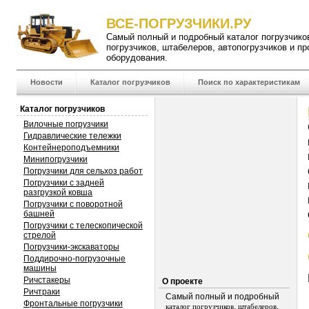
ВСЕ-ПОГРУЗЧИКИ.РУ
Самый полный и подробный
каталог погрузчико
погрузчиков
,
штабелеров
,
автопогрузчиков
и пр
оборудования.
Новости
Каталог погрузчиков
Поиск по характеристикам
Каталог погрузчиков
Вилочные погрузчики
Гидравлические тележки
Контейнероподъемники
Минипогрузчики
Погрузчики для сельхоз работ
Погрузчики с задней
разгрузкой ковша
Погрузчики с поворотной
башней
Погрузчики с телескопической
стрелой
Погрузчики-экскаваторы
Поддирочно-погрузочные
машины
Ричстакеры
О проекте
Ричтраки
Самый полный и подробный
Фронтальные погрузчики
,
,
каталог погрузчиков
штабелеров