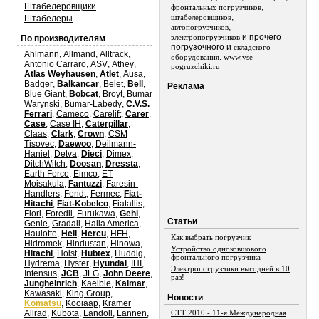
Штабелеровщики
,
фронтальных погрузчиков
,
штабелеровщиков
Штабелеры
,
автопогрузчиков
и прочего
электропогрузчиков
По производителям
погрузочного и
складского
Ahlmann
,
Allmand
,
Alltrack
,
.
оборудования
www.vse-
Antonio Carraro
,
ASV
,
Athey
,
pogruzchiki.ru
Atlas Weyhausen
,
Atlet
,
Ausa
,
Badger
,
Balkancar
,
Belet
,
Bell
,
Реклама
Blue Giant
,
Bobcat
,
Broyt
,
Bumar
Warynski
,
Bumar-Labedy
,
C.V.S.
Ferrari
,
Cameco
,
Carelift
,
Carer
,
Case
,
Case IH
,
Caterpillar
,
Claas
,
Clark
,
Crown
,
CSM
Tisovec
,
Daewoo
,
Deilmann-
Haniel
,
Detva
,
Dieci
,
Dimex
,
DitchWitch
,
Doosan
,
Dressta
,
Earth Force
,
Eimco
,
ET
Moisakula
,
Fantuzzi
,
Faresin-
Handlers
,
Fendt
,
Fermec
,
Fiat-
Hitachi
,
Fiat-Kobelco
,
Fiatallis
,
Fiori
,
Foredil
,
Furukawa
,
Gehl
,
Статьи
Genie
,
Gradall
,
Halla America
,
Haulotte
,
Heli
,
Hercu
,
HFH
,
Как выбрать погрузчик
Hidromek
,
Hindustan
,
Hinowa
,
Устройство одноковшового
Hitachi
,
Hoist
,
Hubtex
,
Huddig
,
фронтального погрузчика
Hydrema
,
Hyster
,
Hyundai
,
IHI
,
Электропогрузчики выгодней в 10
Intensus
,
JCB
,
JLG
,
John Deere
,
раз!
Jungheinrich
,
Kaelble
,
Kalmar
,
Kawasaki
,
King Group
,
Новости
Komatsu
,
Kooiaap
,
Kramer
Allrad
,
Kubota
,
Landoll
,
Lannen
,
СТТ 2010 - 11-я Международная