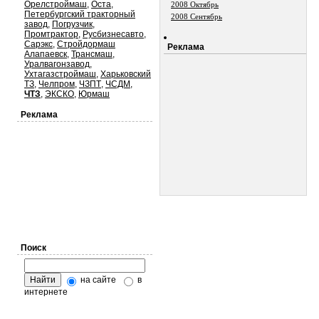
Орелстроймаш
,
Оста
,
2008 Октябрь
Петербургский тракторный
2008 Сентябрь
завод
,
Погрузчик
,
Промтрактор
,
Русбизнесавто
,
Сарэкс
,
Стройдормаш
Реклама
Алапаевск
,
Трансмаш
,
Уралвагонзавод
,
Ухтагазстроймаш
,
Харьковский
ТЗ
,
Челпром
,
ЧЗПТ
,
ЧСДМ
,
ЧТЗ
,
ЭКСКО
,
Юрмаш
Реклама
Поиск
на сайте
в
интернете