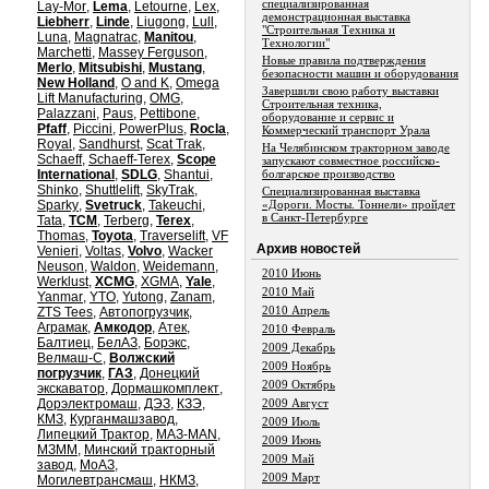
специализированная
Lay-Mor
,
Lema
,
Letourne
,
Lex
,
демонстрационная выставка
Liebherr
,
Linde
,
Liugong
,
Lull
,
"Строительная Техника и
Luna
,
Magnatrac
,
Manitou
,
Технологии"
Marchetti
,
Massey Ferguson
,
Новые правила подтверждения
Merlo
,
Mitsubishi
,
Mustang
,
безопасности машин и оборудования
New Holland
,
O and K
,
Omega
Завершили свою работу выставки
Lift Manufacturing
,
OMG
,
Строительная техника,
Palazzani
,
Paus
,
Pettibone
,
оборудование и сервис и
Pfaff
,
Piccini
,
PowerPlus
,
Rocla
,
Коммерческий транспорт Урала
Royal
,
Sandhurst
,
Scat Trak
,
На Челябинском тракторном заводе
Schaeff
,
Schaeff-Terex
,
Scope
запускают совместное российско-
International
,
SDLG
,
Shantui
,
болгарское производство
Shinko
,
Shuttlelift
,
SkyTrak
,
Специализированная выставка
Sparky
,
Svetruck
,
Takeuchi
,
«Дороги. Мосты. Тоннели» пройдет
в Санкт-Петербурге
Tata
,
TCM
,
Terberg
,
Terex
,
Thomas
,
Toyota
,
Traverselift
,
VF
Aрхив новостей
Venieri
,
Voltas
,
Volvo
,
Wacker
Neuson
,
Waldon
,
Weidemann
,
2010 Июнь
Werklust
,
XCMG
,
XGMA
,
Yale
,
2010 Май
Yanmar
,
YTO
,
Yutong
,
Zanam
,
2010 Апрель
ZTS Tees
,
Автопогрузчик
,
Аграмак
,
Амкодор
,
Атек
,
2010 Февраль
Балтиец
,
БелАЗ
,
Борэкс
,
2009 Декабрь
Велмаш-С
,
Волжский
2009 Ноябрь
погрузчик
,
ГАЗ
,
Донецкий
2009 Октябрь
экскаватор
,
Дормашкомплект
,
Дорэлектромаш
,
ДЭЗ
,
КЗЭ
,
2009 Август
КМЗ
,
Курганмашзавод
,
2009 Июль
Липецкий Трактор
,
МАЗ-MAN
,
2009 Июнь
МЗММ
,
Минский тракторный
2009 Май
завод
,
МоАЗ
,
2009 Март
Могилевтрансмаш
,
НКМЗ
,