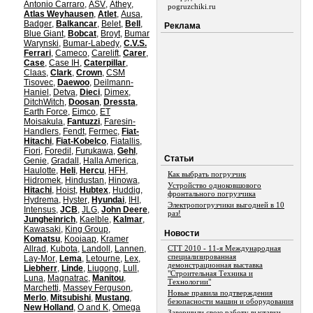
Antonio Carraro
,
ASV
,
Athey
,
pogruzchiki.ru
Atlas Weyhausen
,
Atlet
,
Ausa
,
Badger
,
Balkancar
,
Belet
,
Bell
,
Реклама
Blue Giant
,
Bobcat
,
Broyt
,
Bumar
Warynski
,
Bumar-Labedy
,
C.V.S.
Ferrari
,
Cameco
,
Carelift
,
Carer
,
Case
,
Case IH
,
Caterpillar
,
Claas
,
Clark
,
Crown
,
CSM
Tisovec
,
Daewoo
,
Deilmann-
Haniel
,
Detva
,
Dieci
,
Dimex
,
DitchWitch
,
Doosan
,
Dressta
,
Earth Force
,
Eimco
,
ET
Moisakula
,
Fantuzzi
,
Faresin-
Handlers
,
Fendt
,
Fermec
,
Fiat-
Hitachi
,
Fiat-Kobelco
,
Fiatallis
,
Fiori
,
Foredil
,
Furukawa
,
Gehl
,
Статьи
Genie
,
Gradall
,
Halla America
,
Haulotte
,
Heli
,
Hercu
,
HFH
,
Как выбрать погрузчик
Hidromek
,
Hindustan
,
Hinowa
,
Устройство одноковшового
Hitachi
,
Hoist
,
Hubtex
,
Huddig
,
фронтального погрузчика
Hydrema
,
Hyster
,
Hyundai
,
IHI
,
Электропогрузчики выгодней в 10
Intensus
,
JCB
,
JLG
,
John Deere
,
раз!
Jungheinrich
,
Kaelble
,
Kalmar
,
Kawasaki
,
King Group
,
Новости
Komatsu
,
Kooiaap
,
Kramer
Allrad
,
Kubota
,
Landoll
,
Lannen
,
СТТ 2010 - 11-я Международная
специализированная
Lay-Mor
,
Lema
,
Letourne
,
Lex
,
демонстрационная выставка
Liebherr
,
Linde
,
Liugong
,
Lull
,
"Строительная Техника и
Luna
,
Magnatrac
,
Manitou
,
Технологии"
Marchetti
,
Massey Ferguson
,
Новые правила подтверждения
Merlo
,
Mitsubishi
,
Mustang
,
безопасности машин и оборудования
New Holland
,
O and K
,
Omega
Завершили свою работу выставки