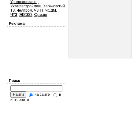
Уралвагонзавод
,
Ухтагазстроймаш
,
Харьковский
ТЗ
,
Челпром
,
ЧЗПТ
,
ЧСДМ
,
ЧТЗ
,
ЭКСКО
,
Юрмаш
Реклама
Поиск
на сайте
в
интернете