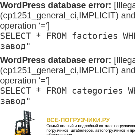
WordPress database error:
[Illeg
(cp1251_general_ci,IMPLICIT) and
operation '=']
SELECT * FROM factories WH
завод"
WordPress database error:
[Illeg
(cp1251_general_ci,IMPLICIT) and
operation '=']
SELECT * FROM categories W
завод"
ВСЕ-ПОГРУЗЧИКИ.РУ
Самый полный и подробный
каталог погрузчико
погрузчиков
,
штабелеров
,
автопогрузчиков
и пр
оборудования.