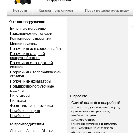
Новости
Каталог погрузчиков
Поиск по характеристикам
Каталог погрузчиков
Вилочные погрузчики
Гидравлические тележки
Контейнероподъемники
Минипогрузчики
Погрузчики для сельхоз работ
Погрузчики с задней
разгрузкой ковша
Погрузчики с поворотной
башней
Погрузчики с телескопической
стрелой
Погрузчики-экскаваторы
Поддирочно-погрузочные
машины
Ричстакеры
О проекте
Ричтраки
Самый полный и подробный
Фронтальные погрузчики
,
,
каталог погрузчиков
штабелеров
Штабелеровщики
,
фронтальных погрузчиков
,
штабелеровщиков
Штабелеры
,
автопогрузчиков
и прочего
электропогрузчиков
По производителям
погрузочного и
складского
Ahlmann
,
Allmand
,
Alltrack
,
.
оборудования
www.vse-