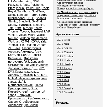
Lift Manufacturing
,
OMG
,
Строительная техника,
Palazzani
,
Paus
,
Pettibone
,
оборудование и сервис и
Pfaff
,
Piccini
,
PowerPlus
,
Rocla
,
Коммерческий транспорт Урала
Royal
,
Sandhurst
,
Scat Trak
,
На Челябинском тракторном заводе
Schaeff
,
Schaeff-Terex
,
Scope
запускают совместное российско-
International
,
SDLG
,
Shantui
,
болгарское производство
Shinko
,
Shuttlelift
,
SkyTrak
,
Специализированная выставка
Sparky
,
Svetruck
,
Takeuchi
,
«Дороги. Мосты. Тоннели» пройдет
в Санкт-Петербурге
Tata
,
TCM
,
Terberg
,
Terex
,
Thomas
,
Toyota
,
Traverselift
,
VF
Aрхив новостей
Venieri
,
Voltas
,
Volvo
,
Wacker
Neuson
,
Waldon
,
Weidemann
,
2010 Июнь
Werklust
,
XCMG
,
XGMA
,
Yale
,
2010 Май
Yanmar
,
YTO
,
Yutong
,
Zanam
,
2010 Апрель
ZTS Tees
,
Автопогрузчик
,
Аграмак
,
Амкодор
,
Атек
,
2010 Февраль
Балтиец
,
БелАЗ
,
Борэкс
,
2009 Декабрь
Велмаш-С
,
Волжский
2009 Ноябрь
погрузчик
,
ГАЗ
,
Донецкий
2009 Октябрь
экскаватор
,
Дормашкомплект
,
Дорэлектромаш
,
ДЭЗ
,
КЗЭ
,
2009 Август
КМЗ
,
Курганмашзавод
,
2009 Июль
Липецкий Трактор
,
МАЗ-MAN
,
2009 Июнь
МЗММ
,
Минский тракторный
2009 Май
завод
,
МоАЗ
,
2009 Март
Могилевтрансмаш
,
НКМЗ
,
Орелстроймаш
,
Оста
,
2008 Октябрь
Петербургский тракторный
2008 Сентябрь
завод
,
Погрузчик
,
Промтрактор
,
Русбизнесавто
,
Сарэкс
,
Стройдормаш
Реклама
Алапаевск
,
Трансмаш
,