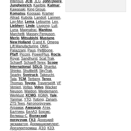
Intensus
,
JCB
,
JLG
,
John Deere
,
Jungheinrich
,
Kaelble
,
Kalmar
,
Kawasaki
,
King Group
,
Komatsu
,
Kooiaap
,
Kramer
Allrad
,
Kubota
,
Landoll
,
Lannen
,
Lay-Mor
,
Lema
,
Letourne
,
Lex
,
Liebherr
,
Linde
,
Liugong
,
Lull
,
Luna
,
Magnatrac
,
Manitou
,
Marchetti
,
Massey Ferguson
,
Merlo
,
Mitsubishi
,
Mustang
,
New Holland
,
O and K
,
Omega
Lift Manufacturing
,
OMG
,
Palazzani
,
Paus
,
Pettibone
,
Pfaff
,
Piccini
,
PowerPlus
,
Rocla
,
Royal
,
Sandhurst
,
Scat Trak
,
Schaeff
,
Schaeff-Terex
,
Scope
International
,
SDLG
,
Shantui
,
Shinko
,
Shuttlelift
,
SkyTrak
,
Sparky
,
Svetruck
,
Takeuchi
,
Tata
,
TCM
,
Terberg
,
Terex
,
Thomas
,
Toyota
,
Traverselift
,
VF
Venieri
,
Voltas
,
Volvo
,
Wacker
Neuson
,
Waldon
,
Weidemann
,
Werklust
,
XCMG
,
XGMA
,
Yale
,
Yanmar
,
YTO
,
Yutong
,
Zanam
,
ZTS Tees
,
Автопогрузчик
,
Аграмак
,
Амкодор
,
Атек
,
Балтиец
,
БелАЗ
,
Борэкс
,
Велмаш-С
,
Волжский
погрузчик
,
ГАЗ
,
Донецкий
экскаватор
,
Дормашкомплект
,
Дорэлектромаш
,
ДЭЗ
,
КЗЭ
,