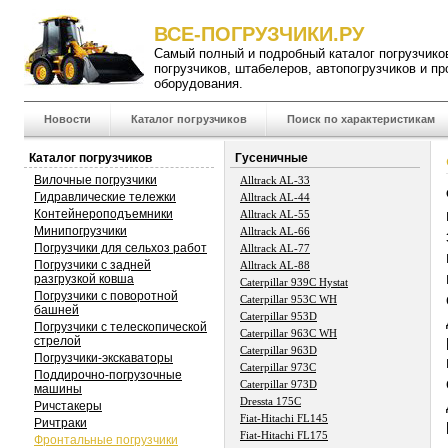
ВСЕ-ПОГРУЗЧИКИ.РУ
Самый полный и подробный
каталог погрузчико
погрузчиков
,
штабелеров
,
автопогрузчиков
и пр
оборудования.
Новости
Каталог погрузчиков
Поиск по характеристикам
Каталог погрузчиков
Гусеничные
Вилочные погрузчики
Alltrack AL-33
Гидравлические тележки
Alltrack AL-44
Контейнероподъемники
Alltrack AL-55
Минипогрузчики
Alltrack AL-66
Погрузчики для сельхоз работ
Alltrack AL-77
Погрузчики с задней
Alltrack AL-88
разгрузкой ковша
Caterpillar 939C Hystat
Погрузчики с поворотной
Caterpillar 953C WH
башней
Caterpillar 953D
Погрузчики с телескопической
Caterpillar 963C WH
стрелой
Caterpillar 963D
Погрузчики-экскаваторы
Caterpillar 973C
Поддирочно-погрузочные
Caterpillar 973D
машины
Dressta 175C
Ричстакеры
Fiat-Hitachi FL145
Ричтраки
Fiat-Hitachi FL175
Фронтальные погрузчики