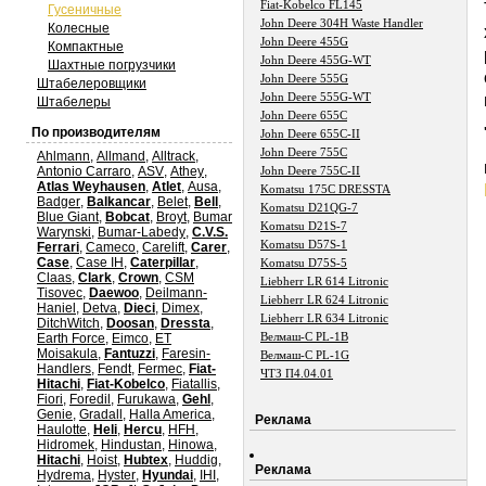
Fiat-Kobelco FL145
Гусеничные
John Deere 304H Waste Handler
Колесные
John Deere 455G
Компактные
John Deere 455G-WT
Шахтные погрузчики
John Deere 555G
Штабелеровщики
John Deere 555G-WT
Штабелеры
John Deere 655C
По производителям
John Deere 655C-II
John Deere 755C
Ahlmann
,
Allmand
,
Alltrack
,
Antonio Carraro
,
ASV
,
Athey
,
John Deere 755C-II
Atlas Weyhausen
,
Atlet
,
Ausa
,
Komatsu 175C DRESSTA
Badger
,
Balkancar
,
Belet
,
Bell
,
Komatsu D21QG-7
Blue Giant
,
Bobcat
,
Broyt
,
Bumar
Komatsu D21S-7
Warynski
,
Bumar-Labedy
,
C.V.S.
Komatsu D57S-1
Ferrari
,
Cameco
,
Carelift
,
Carer
,
Case
,
Case IH
,
Caterpillar
,
Komatsu D75S-5
Claas
,
Clark
,
Crown
,
CSM
Liebherr LR 614 Litronic
Tisovec
,
Daewoo
,
Deilmann-
Liebherr LR 624 Litronic
Haniel
,
Detva
,
Dieci
,
Dimex
,
Liebherr LR 634 Litronic
DitchWitch
,
Doosan
,
Dressta
,
Велмаш-С PL-1B
Earth Force
,
Eimco
,
ET
Moisakula
,
Fantuzzi
,
Faresin-
Велмаш-С PL-1G
Handlers
,
Fendt
,
Fermec
,
Fiat-
ЧТЗ П4.04.01
Hitachi
,
Fiat-Kobelco
,
Fiatallis
,
Fiori
,
Foredil
,
Furukawa
,
Gehl
,
Genie
,
Gradall
,
Halla America
,
Реклама
Haulotte
,
Heli
,
Hercu
,
HFH
,
Hidromek
,
Hindustan
,
Hinowa
,
Hitachi
,
Hoist
,
Hubtex
,
Huddig
,
Реклама
Hydrema
,
Hyster
,
Hyundai
,
IHI
,