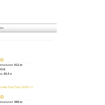
йте
0D
минальная:
612 кг
03-E
ка:
65.5 л
стики Scat Trak 1300D >>
0D
минальная:
680 кг