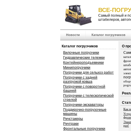
ВСЕ-ПОГРУ
Самый полный и п
штабелеров
,
автоп
Новости
Каталог погрузчиков
Каталог погрузчиков
О пр
Вилочные погрузчики
Сам
ката
Гидравлические тележки
фрон
Контейнероподъемники
штаб
Минипогрузчики
авто
Погрузчики для сельхоз работ
элек
погр
Погрузчики с задней
разгрузкой ковша
обор
pogru
Погрузчики с поворотной
башней
Рекл
Погрузчики с телескопической
стрелой
Стат
Погрузчики-экскаваторы
Как 
Поддирочно-погрузочные
машины
Устр
фрон
Ричстакеры
Элек
Ричтраки
раз!
Фронтальные погрузчики