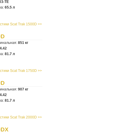
03-TE
ка:
65.5 л
стики Scat Trak 1500D >>
0D
минальная:
851 кг
4.42
ка:
81.7 л
стики Scat Trak 1750D >>
0D
минальная:
907 кг
4.42
ка:
81.7 л
стики Scat Trak 2000D >>
0DX