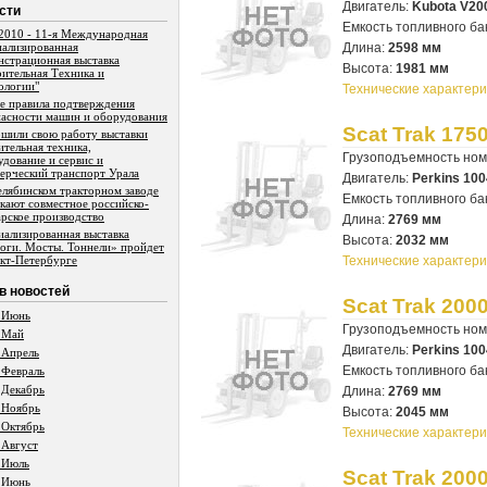
Двигатель:
Kubota V20
сти
Емкость топливного ба
2010 - 11-я Международная
иализированная
Длина:
2598 мм
нстрационная выставка
Высота:
1981 мм
оительная Техника и
ологии"
Технические характери
е правила подтверждения
пасности машин и оборудования
Scat Trak 175
ршили свою работу выставки
ительная техника,
Грузоподъемность но
удование и сервис и
ерческий транспорт Урала
Двигатель:
Perkins 100
елябинском тракторном заводе
Емкость топливного ба
скают совместное российско-
арское производство
Длина:
2769 мм
иализированная выставка
Высота:
2032 мм
оги. Мосты. Тоннели» пройдет
нкт-Петербурге
Технические характери
в новостей
Scat Trak 200
 Июнь
Грузоподъемность но
 Май
Двигатель:
Perkins 100
 Апрель
Емкость топливного ба
 Февраль
 Декабрь
Длина:
2769 мм
 Ноябрь
Высота:
2045 мм
 Октябрь
Технические характери
 Август
 Июль
Scat Trak 200
 Июнь