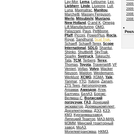
Lay-Mor
,
Lema
,
Letourne
,
Lex
,
2009
Liebherr
,
Linde
,
Liugong
,
Lull
,
2009
Luna
,
Magnatrac
,
Manitou
,
2008
Marchetti
,
Massey Ferguson
,
Merlo
,
Mitsubishi
,
Mustang
,
2008
New Holland
,
O and K
,
Omega
Lift Manufacturing
,
OMG
,
Palazzani
,
Paus
,
Pettibone
,
Рекл
Pfaff
,
Piccini
,
PowerPlus
,
Rocla
,
Royal
,
Sandhurst
,
Scat Trak
,
Schaeff
,
Schaeff-Terex
,
Scope
International
,
SDLG
,
Shantui
,
Shinko
,
Shuttlelift
,
SkyTrak
,
Sparky
,
Svetruck
,
Takeuchi
,
Tata
,
TCM
,
Terberg
,
Terex
,
Thomas
,
Toyota
,
Traverselift
,
VF
Venieri
,
Voltas
,
Volvo
,
Wacker
Neuson
,
Waldon
,
Weidemann
,
Werklust
,
XCMG
,
XGMA
,
Yale
,
Yanmar
,
YTO
,
Yutong
,
Zanam
,
ZTS Tees
,
Автопогрузчик
,
Аграмак
,
Амкодор
,
Атек
,
Балтиец
,
БелАЗ
,
Борэкс
,
Велмаш-С
,
Волжский
погрузчик
,
ГАЗ
,
Донецкий
экскаватор
,
Дормашкомплект
,
Дорэлектромаш
,
ДЭЗ
,
КЗЭ
,
КМЗ
,
Курганмашзавод
,
Липецкий Трактор
,
МАЗ-MAN
,
МЗММ
,
Минский тракторный
завод
,
МоАЗ
,
Могилевтрансмаш
,
НКМЗ
,