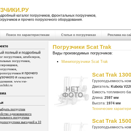
ЗЧИКИ.РУ
одробный
каталог погрузчиков
,
фронтальных погрузчиков
,
огрузчиков
и прочего погрузочного оборудования.
Поиск по характеристикам
Статьи о погрузчиках
Реклама на са
Погрузчики Scat Trak
оекте
ый полный и подробный
Виды производимых погрузчиков:
,
,
лог погрузчиков
штабелеров
,
тальных погрузчиков
Минипогрузчики Scat Trak
,
елеровщиков
,
погрузчиков
и прочего
тропогрузчиков
Scat Trak 130
узочного и
складского
Грузоподъемность но
.
удования
www.vse-
zchiki.ru
Двигатель:
Kubota V22
Емкость топливного ба
ама
Длина:
2597 мм
ьи
Высота:
1974 мм
Технические характери
выбрать погрузчик
ойство одноковшового
тального погрузчика
Scat Trak 150
тропогрузчики выгодней в 10
Грузоподъемность но