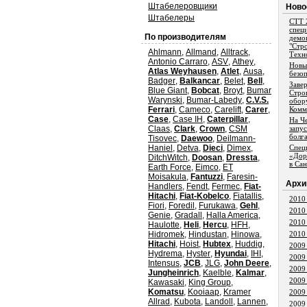
Штабелеровщики
Ново
Штабелеры
СТТ 
спец
По производителям
демо
"Стр
Ahlmann
,
Allmand
,
Alltrack
,
Техн
Antonio Carraro
,
ASV
,
Athey
,
Новы
Atlas Weyhausen
,
Atlet
,
Ausa
,
безо
Badger
,
Balkancar
,
Belet
,
Bell
,
Заве
Blue Giant
,
Bobcat
,
Broyt
,
Bumar
Стро
Warynski
,
Bumar-Labedy
,
C.V.S.
обор
Ferrari
,
Cameco
,
Carelift
,
Carer
,
Комм
Case
,
Case IH
,
Caterpillar
,
На Ч
Claas
,
Clark
,
Crown
,
CSM
запу
болг
Tisovec
,
Daewoo
,
Deilmann-
Haniel
,
Detva
,
Dieci
,
Dimex
,
Спец
«Дор
DitchWitch
,
Doosan
,
Dressta
,
в Са
Earth Force
,
Eimco
,
ET
Moisakula
,
Fantuzzi
,
Faresin-
Aрхи
Handlers
,
Fendt
,
Fermec
,
Fiat-
Hitachi
,
Fiat-Kobelco
,
Fiatallis
,
2010
Fiori
,
Foredil
,
Furukawa
,
Gehl
,
2010
Genie
,
Gradall
,
Halla America
,
2010
Haulotte
,
Heli
,
Hercu
,
HFH
,
Hidromek
,
Hindustan
,
Hinowa
,
2010
Hitachi
,
Hoist
,
Hubtex
,
Huddig
,
2009
Hydrema
,
Hyster
,
Hyundai
,
IHI
,
2009
Intensus
,
JCB
,
JLG
,
John Deere
,
2009
Jungheinrich
,
Kaelble
,
Kalmar
,
2009
Kawasaki
,
King Group
,
Komatsu
,
Kooiaap
,
Kramer
2009
Allrad
,
Kubota
,
Landoll
,
Lannen
,
2009