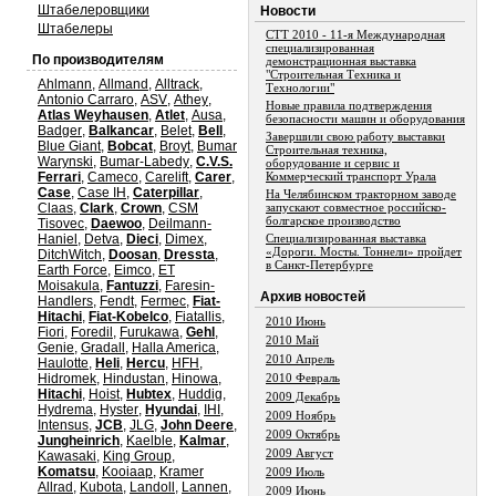
Штабелеровщики
Новости
Штабелеры
СТТ 2010 - 11-я Международная
специализированная
По производителям
демонстрационная выставка
"Строительная Техника и
Ahlmann
,
Allmand
,
Alltrack
,
Технологии"
Antonio Carraro
,
ASV
,
Athey
,
Новые правила подтверждения
Atlas Weyhausen
,
Atlet
,
Ausa
,
безопасности машин и оборудования
Badger
,
Balkancar
,
Belet
,
Bell
,
Завершили свою работу выставки
Blue Giant
,
Bobcat
,
Broyt
,
Bumar
Строительная техника,
Warynski
,
Bumar-Labedy
,
C.V.S.
оборудование и сервис и
Ferrari
,
Cameco
,
Carelift
,
Carer
,
Коммерческий транспорт Урала
Case
,
Case IH
,
Caterpillar
,
На Челябинском тракторном заводе
Claas
,
Clark
,
Crown
,
CSM
запускают совместное российско-
болгарское производство
Tisovec
,
Daewoo
,
Deilmann-
Haniel
,
Detva
,
Dieci
,
Dimex
,
Специализированная выставка
«Дороги. Мосты. Тоннели» пройдет
DitchWitch
,
Doosan
,
Dressta
,
в Санкт-Петербурге
Earth Force
,
Eimco
,
ET
Moisakula
,
Fantuzzi
,
Faresin-
Aрхив новостей
Handlers
,
Fendt
,
Fermec
,
Fiat-
Hitachi
,
Fiat-Kobelco
,
Fiatallis
,
2010 Июнь
Fiori
,
Foredil
,
Furukawa
,
Gehl
,
2010 Май
Genie
,
Gradall
,
Halla America
,
2010 Апрель
Haulotte
,
Heli
,
Hercu
,
HFH
,
Hidromek
,
Hindustan
,
Hinowa
,
2010 Февраль
Hitachi
,
Hoist
,
Hubtex
,
Huddig
,
2009 Декабрь
Hydrema
,
Hyster
,
Hyundai
,
IHI
,
2009 Ноябрь
Intensus
,
JCB
,
JLG
,
John Deere
,
2009 Октябрь
Jungheinrich
,
Kaelble
,
Kalmar
,
2009 Август
Kawasaki
,
King Group
,
Komatsu
,
Kooiaap
,
Kramer
2009 Июль
Allrad
,
Kubota
,
Landoll
,
Lannen
,
2009 Июнь