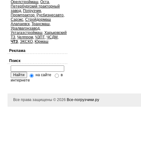
Орелстроймаш
,
Оста
,
Петербургский тракторный
завод
,
Погрузчик
,
Промтрактор
,
Русбизнесавто
,
Сарэкс
,
Стройдормаш
Алапаевск
,
Трансмаш
,
Уралвагонзавод
,
Ухтагазстроймаш
,
Харьковский
ТЗ
,
Челпром
,
ЧЗПТ
,
ЧСДМ
,
ЧТЗ
,
ЭКСКО
,
Юрмаш
Реклама
Поиск
на сайте
в
интернете
Все права защищены © 2026
Все-погрузчики.ру