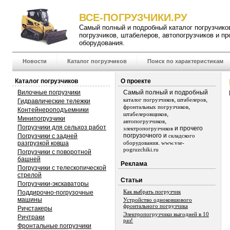
ВСЕ-ПОГРУЗЧИКИ.РУ
Самый полный и подробный
каталог погрузчико
погрузчиков
,
штабелеров
,
автопогрузчиков
и пр
оборудования.
Новости
Каталог погрузчиков
Поиск по характеристикам
Каталог погрузчиков
О проекте
Вилочные погрузчики
Самый полный и подробный
,
,
каталог погрузчиков
штабелеров
Гидравлические тележки
,
фронтальных погрузчиков
Контейнероподъемники
,
штабелеровщиков
Минипогрузчики
,
автопогрузчиков
Погрузчики для сельхоз работ
и прочего
электропогрузчиков
погрузочного и
Погрузчики с задней
складского
.
разгрузкой ковша
оборудования
www.vse-
pogruzchiki.ru
Погрузчики с поворотной
башней
Реклама
Погрузчики с телескопической
стрелой
Статьи
Погрузчики-экскаваторы
Как выбрать погрузчик
Поддирочно-погрузочные
машины
Устройство одноковшового
фронтального погрузчика
Ричстакеры
Электропогрузчики выгодней в 10
Ричтраки
раз!
Фронтальные погрузчики