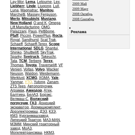
Lay-Mor
,
Lema
,
Letourne
,
Lex
,
2009 Май
Liebherr
,
Linde
,
Liugong
,
Lull
,
2009 Март
Luna
,
Magnatrac
,
Manitou
,
2008 Октябрь
Marchetti
,
Massey Ferguson
,
Merlo
,
Mitsubishi
,
Mustang
,
2008 Сентябрь
New Holland
,
O and K
,
Omega
Lift Manufacturing
,
OMG
,
Palazzani
,
Paus
,
Pettibone
,
Реклама
Pfaff
,
Piccini
,
PowerPlus
,
Rocla
,
Royal
,
Sandhurst
,
Scat Trak
,
Schaeff
,
Schaeff-Terex
,
Scope
International
,
SDLG
,
Shantui
,
Shinko
,
Shuttlelift
,
SkyTrak
,
Sparky
,
Svetruck
,
Takeuchi
,
Tata
,
TCM
,
Terberg
,
Terex
,
Thomas
,
Toyota
,
Traverselift
,
VF
Venieri
,
Voltas
,
Volvo
,
Wacker
Neuson
,
Waldon
,
Weidemann
,
Werklust
,
XCMG
,
XGMA
,
Yale
,
Yanmar
,
YTO
,
Yutong
,
Zanam
,
ZTS Tees
,
Автопогрузчик
,
Аграмак
,
Амкодор
,
Атек
,
Балтиец
,
БелАЗ
,
Борэкс
,
Велмаш-С
,
Волжский
погрузчик
,
ГАЗ
,
Донецкий
экскаватор
,
Дормашкомплект
,
Дорэлектромаш
,
ДЭЗ
,
КЗЭ
,
КМЗ
,
Курганмашзавод
,
Липецкий Трактор
,
МАЗ-MAN
,
МЗММ
,
Минский тракторный
завод
,
МоАЗ
,
Могилевтрансмаш
,
НКМЗ
,